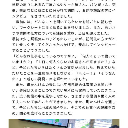
学校の周りにある八百屋さんやケーキ屋さん、パン屋さん、交
番、薬局などに班ごとに分かれて訪問し、お店や施設の方にイ
ンタビューをさせていただきました。
事前には、どんなことを聞いてみたいかを班ごとに話し合
い、ワークシートにまとめる活動を行いました。また、あいさ
つや質問の仕方についても練習を重ね、当日を迎えました。
最初は少し緊張気味の子どもたちでしたが、訪問先の方々がと
ても優しく接してくださったおかげで、安心してインタビュー
することができました。
「どんなお仕事をしているのですか？」「何人くらいで働いて
いますか？」「１日に何人くらいのお客さんが来ますか？」な
ど、子どもたちからはたくさんの質問が出ました。教えていた
だいたことを一生懸命メモしながら、「へえー！」「そうなん
だ！」と新しい発見に目を輝かせていました。
また、町たんけんの後には小平市民総合体育館の見学も行
い、普段は入ることのできない場所にも案内していただきまし
た。広い施設の中を見学しながら、さまざまな設備や働く人の
工夫について学ぶことができました。また、町たんけんを通し
て、子どもたちは地域の場所や人、そこでの仕事への理解を深
め、関心を広げることができました。